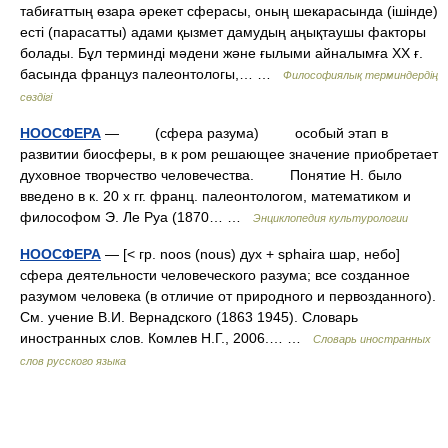
табиғаттың өзара әрекет сферасы, оның шекарасында (ішінде)
есті (парасатты) адами қызмет дамудың аңықтаушы факторы
болады. Бұл терминді мәдени және ғылыми айналымға ХХ ғ.
басында француз палеонтологы,… …
Философиялық терминдердің
сөздігі
НООСФЕРА
— (сфера разума) особый этап в
развитии биосферы, в к ром решающее значение приобретает
духовное творчество человечества. Понятие Н. было
введено в к. 20 х гг. франц. палеонтологом, математиком и
философом Э. Ле Руа (1870… …
Энциклопедия культурологии
НООСФЕРА
— [< гр. noos (nous) дух + sphaira шар, небо]
сфера деятельности человеческого разума; все созданное
разумом человека (в отличие от природного и первозданного).
См. учение В.И. Вернадского (1863 1945). Словарь
иностранных слов. Комлев Н.Г., 2006.… …
Словарь иностранных
слов русского языка