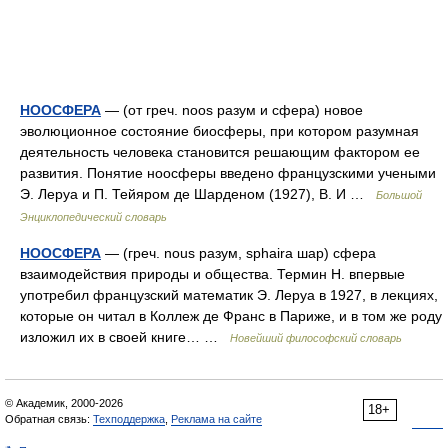
НООСФЕРА
— (от греч. noos разум и сфера) новое
эволюционное состояние биосферы, при котором разумная
деятельность человека становится решающим фактором ее
развития. Понятие ноосферы введено французскими учеными
Э. Леруа и П. Тейяром де Шарденом (1927), В. И …
Большой
Энциклопедический словарь
НООСФЕРА
— (греч. nous разум, sphaira шар) сфера
взаимодействия природы и общества. Термин Н. впервые
употребил французский математик Э. Леруа в 1927, в лекциях,
которые он читал в Коллеж де Франс в Париже, и в том же роду
изложил их в своей книге… …
Новейший философский словарь
© Академик, 2000-2026
18+
Обратная связь:
Техподдержка
,
Реклама на сайте