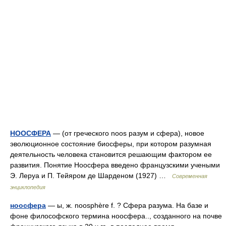
НООСФЕРА
— (от греческого noos разум и сфера), новое
эволюционное состояние биосферы, при котором разумная
деятельность человека становится решающим фактором ее
развития. Понятие Ноосфера введено французскими учеными
Э. Леруа и П. Тейяром де Шарденом (1927) …
Современная
энциклопедия
ноосфера
— ы, ж. noosphère f. ? Сфера разума. На базе и
фоне философского термина ноосфера.., созданного на почве