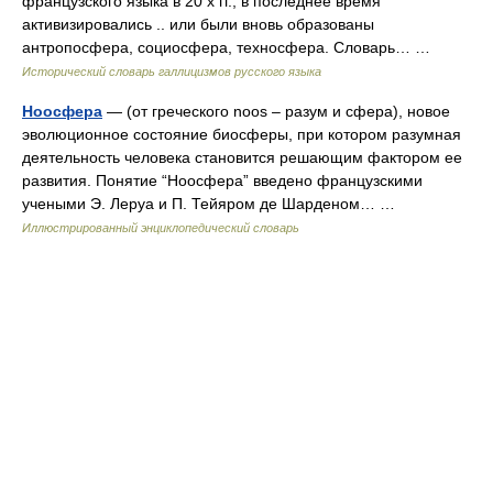
французского языка в 20 х гг., в последнее время
активизировались .. или были вновь образованы
антропосфера, социосфера, техносфера. Словарь… …
Исторический словарь галлицизмов русского языка
Ноосфера
— (от греческого noos – разум и сфера), новое
эволюционное состояние биосферы, при котором разумная
деятельность человека становится решающим фактором ее
развития. Понятие “Ноосфера” введено французскими
учеными Э. Леруа и П. Тейяром де Шарденом… …
Иллюстрированный энциклопедический словарь